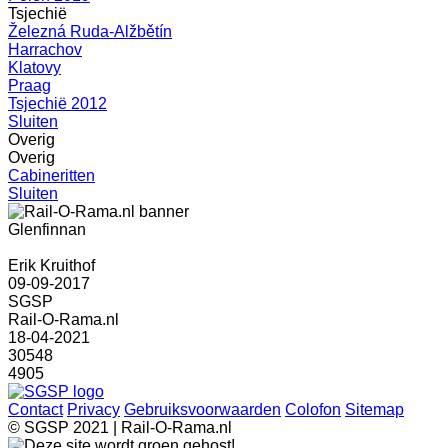
Tsjechië
Železná Ruda-Alžbětín
Harrachov
Klatovy
Praag
Tsjechië 2012
Sluiten
Overig
Overig
Cabineritten
Sluiten
Glenfinnan
Erik Kruithof
09-09-2017
SGSP
Rail-O-Rama.nl
18-04-2021
30548
4905
Contact
Privacy
Gebruiksvoorwaarden
Colofon
Sitemap
© SGSP 2021 | Rail-O-Rama.nl