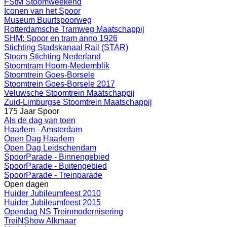
FStM Stoomweekend
Iconen van het Spoor
Museum Buurtspoorweg
Rotterdamsche Tramweg Maatschappij
SHM: Spoor en tram anno 1926
Stichting Stadskanaal Rail (STAR)
Stoom Stichting Nederland
Stoomtram Hoorn-Medemblik
Stoomtrein Goes-Borsele
Stoomtrein Goes-Borsele 2017
Veluwsche Stoomtrein Maatschappij
Zuid-Limburgse Stoomtrein Maatschappij
175 Jaar Spoor
Als de dag van toen
Haarlem - Amsterdam
Open Dag Haarlem
Open Dag Leidschendam
SpoorParade - Binnengebied
SpoorParade - Buitengebied
SpoorParade - Treinparade
Open dagen
Huider Jubileumfeest 2010
Huider Jubileumfeest 2015
Opendag NS Treinmodernisering
TreiNShow Alkmaar