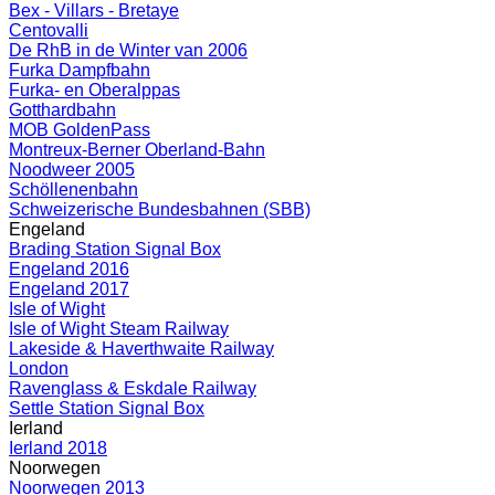
Bex - Villars - Bretaye
Centovalli
De RhB in de Winter van 2006
Furka Dampfbahn
Furka- en Oberalppas
Gotthardbahn
MOB GoldenPass
Montreux-Berner Oberland-Bahn
Noodweer 2005
Schöllenenbahn
Schweizerische Bundesbahnen (SBB)
Engeland
Brading Station Signal Box
Engeland 2016
Engeland 2017
Isle of Wight
Isle of Wight Steam Railway
Lakeside & Haverthwaite Railway
London
Ravenglass & Eskdale Railway
Settle Station Signal Box
Ierland
Ierland 2018
Noorwegen
Noorwegen 2013