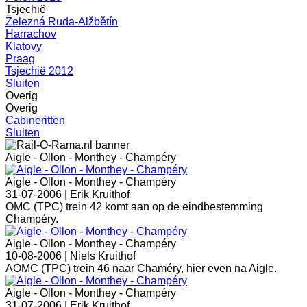
Tsjechië
Železná Ruda-Alžbětín
Harrachov
Klatovy
Praag
Tsjechië 2012
Sluiten
Overig
Overig
Cabineritten
Sluiten
Aigle - Ollon - Monthey - Champéry
Aigle - Ollon - Monthey - Champéry
31-07-2006 |
Erik Kruithof
OMC (TPC) trein 42 komt aan op de eindbestemming
Champéry.
Aigle - Ollon - Monthey - Champéry
10-08-2006 |
Niels Kruithof
AOMC (TPC) trein 46 naar Chaméry, hier even na Aigle.
Aigle - Ollon - Monthey - Champéry
31-07-2006 |
Erik Kruithof