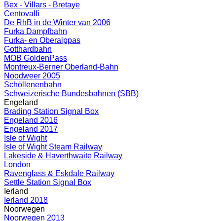
Bex - Villars - Bretaye
Centovalli
De RhB in de Winter van 2006
Furka Dampfbahn
Furka- en Oberalppas
Gotthardbahn
MOB GoldenPass
Montreux-Berner Oberland-Bahn
Noodweer 2005
Schöllenenbahn
Schweizerische Bundesbahnen (SBB)
Engeland
Brading Station Signal Box
Engeland 2016
Engeland 2017
Isle of Wight
Isle of Wight Steam Railway
Lakeside & Haverthwaite Railway
London
Ravenglass & Eskdale Railway
Settle Station Signal Box
Ierland
Ierland 2018
Noorwegen
Noorwegen 2013