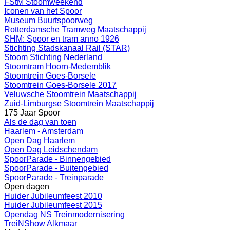
FStM Stoomweekend
Iconen van het Spoor
Museum Buurtspoorweg
Rotterdamsche Tramweg Maatschappij
SHM: Spoor en tram anno 1926
Stichting Stadskanaal Rail (STAR)
Stoom Stichting Nederland
Stoomtram Hoorn-Medemblik
Stoomtrein Goes-Borsele
Stoomtrein Goes-Borsele 2017
Veluwsche Stoomtrein Maatschappij
Zuid-Limburgse Stoomtrein Maatschappij
175 Jaar Spoor
Als de dag van toen
Haarlem - Amsterdam
Open Dag Haarlem
Open Dag Leidschendam
SpoorParade - Binnengebied
SpoorParade - Buitengebied
SpoorParade - Treinparade
Open dagen
Huider Jubileumfeest 2010
Huider Jubileumfeest 2015
Opendag NS Treinmodernisering
TreiNShow Alkmaar