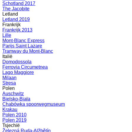
Schotland 2017
The Jacobite
Letland
Letland 2019
Frankrijk
Frankrijk 2013
Lille
Mont-Blanc Express
Parijs Saint Lazare
Tramway du Mont-Blanc
Italië
Domodossola
Ferrovia Circumetnea
Lago Maggiore
Milaan
Stresa
Polen
Auschwitz
Bielsko-Biała
Chabówka spoorwegmuseum
Krakau
Polen 2010
Polen 2019
Tsjechië
Železná Ruda-Alžbětín