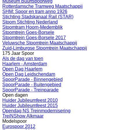
Museum Buurtspoorweg
Rotterdamsche Tramweg Maatschappij
SHM: Spoor en tram anno 1926
Stichting Stadskanaal Rail (STAR)
Stoom Stichting Nederland
Stoomtram Hoorn-Medemblik
Stoomtrein Goes-Borsele
Stoomtrein Goes-Borsele 2017
Veluwsche Stoomtrein Maatschappij
Zuid-Limburgse Stoomtrein Maatschappij
175 Jaar Spoor
Als de dag van toen
Haarlem - Amsterdam
Open Dag Haarlem
Open Dag Leidschendam
SpoorParade - Binnengebied
SpoorParade - Buitengebied
SpoorParade - Treinparade
Open dagen
Huider Jubileumfeest 2010
Huider Jubileumfeest 2015
Opendag NS Treinmodernisering
TreiNShow Alkmaar
Modelspoor
Eurospoor 2012