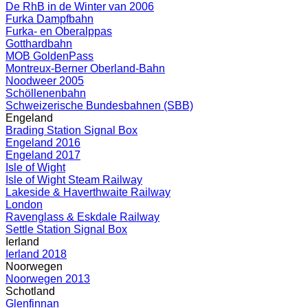
De RhB in de Winter van 2006
Furka Dampfbahn
Furka- en Oberalppas
Gotthardbahn
MOB GoldenPass
Montreux-Berner Oberland-Bahn
Noodweer 2005
Schöllenenbahn
Schweizerische Bundesbahnen (SBB)
Engeland
Brading Station Signal Box
Engeland 2016
Engeland 2017
Isle of Wight
Isle of Wight Steam Railway
Lakeside & Haverthwaite Railway
London
Ravenglass & Eskdale Railway
Settle Station Signal Box
Ierland
Ierland 2018
Noorwegen
Noorwegen 2013
Schotland
Glenfinnan