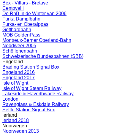
Bex - Villars - Bretaye
Centovalli
De RhB in de Winter van 2006
Furka Dampfbahn
Furka- en Oberalppas
Gotthardbahn
MOB GoldenPass
Montreux-Berner Oberland-Bahn
Noodweer 2005
Schöllenenbahn
Schweizerische Bundesbahnen (SBB)
Engeland
Brading Station Signal Box
Engeland 2016
Engeland 2017
Isle of Wight
Isle of Wight Steam Railway
Lakeside & Haverthwaite Railway
London
Ravenglass & Eskdale Railway
Settle Station Signal Box
Ierland
Ierland 2018
Noorwegen
Noorwegen 2013