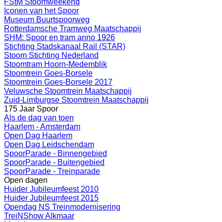
FStM Stoomweekend
Iconen van het Spoor
Museum Buurtspoorweg
Rotterdamsche Tramweg Maatschappij
SHM: Spoor en tram anno 1926
Stichting Stadskanaal Rail (STAR)
Stoom Stichting Nederland
Stoomtram Hoorn-Medemblik
Stoomtrein Goes-Borsele
Stoomtrein Goes-Borsele 2017
Veluwsche Stoomtrein Maatschappij
Zuid-Limburgse Stoomtrein Maatschappij
175 Jaar Spoor
Als de dag van toen
Haarlem - Amsterdam
Open Dag Haarlem
Open Dag Leidschendam
SpoorParade - Binnengebied
SpoorParade - Buitengebied
SpoorParade - Treinparade
Open dagen
Huider Jubileumfeest 2010
Huider Jubileumfeest 2015
Opendag NS Treinmodernisering
TreiNShow Alkmaar