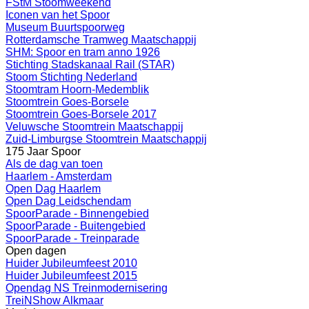
FStM Stoomweekend
Iconen van het Spoor
Museum Buurtspoorweg
Rotterdamsche Tramweg Maatschappij
SHM: Spoor en tram anno 1926
Stichting Stadskanaal Rail (STAR)
Stoom Stichting Nederland
Stoomtram Hoorn-Medemblik
Stoomtrein Goes-Borsele
Stoomtrein Goes-Borsele 2017
Veluwsche Stoomtrein Maatschappij
Zuid-Limburgse Stoomtrein Maatschappij
175 Jaar Spoor
Als de dag van toen
Haarlem - Amsterdam
Open Dag Haarlem
Open Dag Leidschendam
SpoorParade - Binnengebied
SpoorParade - Buitengebied
SpoorParade - Treinparade
Open dagen
Huider Jubileumfeest 2010
Huider Jubileumfeest 2015
Opendag NS Treinmodernisering
TreiNShow Alkmaar