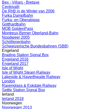
Bex - Villars - Bretaye
Centovalli
De RhB in de Winter van 2006
Furka Dampfbahn
Furka- en Oberalppas
Gotthardbahn
MOB GoldenPass
Montreux-Berner Oberland-Bahn
Noodweer 2005
Schöllenenbahn
Schweizerische Bundesbahnen (SBB)
Engeland
Brading Station Signal Box
Engeland 2016
Engeland 2017
Isle of Wight
Isle of Wight Steam Railway
Lakeside & Haverthwaite Railway
London
Ravenglass & Eskdale Railway
Settle Station Signal Box
Ierland
Ierland 2018
Noorwegen
Noorwegen 2013