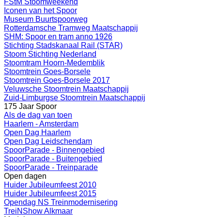
FStM Stoomweekend
Iconen van het Spoor
Museum Buurtspoorweg
Rotterdamsche Tramweg Maatschappij
SHM: Spoor en tram anno 1926
Stichting Stadskanaal Rail (STAR)
Stoom Stichting Nederland
Stoomtram Hoorn-Medemblik
Stoomtrein Goes-Borsele
Stoomtrein Goes-Borsele 2017
Veluwsche Stoomtrein Maatschappij
Zuid-Limburgse Stoomtrein Maatschappij
175 Jaar Spoor
Als de dag van toen
Haarlem - Amsterdam
Open Dag Haarlem
Open Dag Leidschendam
SpoorParade - Binnengebied
SpoorParade - Buitengebied
SpoorParade - Treinparade
Open dagen
Huider Jubileumfeest 2010
Huider Jubileumfeest 2015
Opendag NS Treinmodernisering
TreiNShow Alkmaar