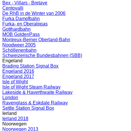
Bex - Villars - Bretaye
Centovalli
De RhB in de Winter van 2006
Furka Dampfbahn
Furka- en Oberalppas
Gotthardbahn
MOB GoldenPass
Montreux-Berner Oberland-Bahn
Noodweer 2005
Schöllenenbahn
Schweizerische Bundesbahnen (SBB)
Engeland
Brading Station Signal Box
Engeland 2016
Engeland 2017
Isle of Wight
Isle of Wight Steam Railway
Lakeside & Haverthwaite Railway
London
Ravenglass & Eskdale Railway
Settle Station Signal Box
Ierland
Ierland 2018
Noorwegen
Noorwegen 2013