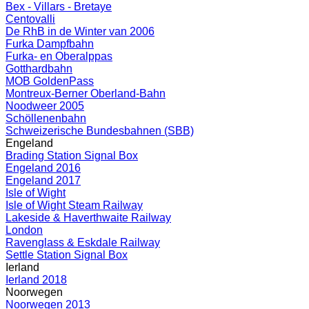
Bex - Villars - Bretaye
Centovalli
De RhB in de Winter van 2006
Furka Dampfbahn
Furka- en Oberalppas
Gotthardbahn
MOB GoldenPass
Montreux-Berner Oberland-Bahn
Noodweer 2005
Schöllenenbahn
Schweizerische Bundesbahnen (SBB)
Engeland
Brading Station Signal Box
Engeland 2016
Engeland 2017
Isle of Wight
Isle of Wight Steam Railway
Lakeside & Haverthwaite Railway
London
Ravenglass & Eskdale Railway
Settle Station Signal Box
Ierland
Ierland 2018
Noorwegen
Noorwegen 2013