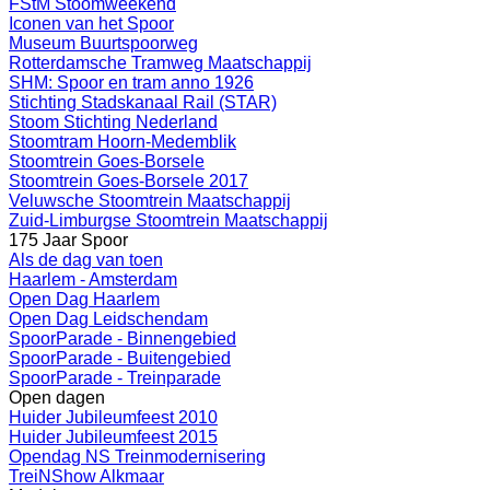
FStM Stoomweekend
Iconen van het Spoor
Museum Buurtspoorweg
Rotterdamsche Tramweg Maatschappij
SHM: Spoor en tram anno 1926
Stichting Stadskanaal Rail (STAR)
Stoom Stichting Nederland
Stoomtram Hoorn-Medemblik
Stoomtrein Goes-Borsele
Stoomtrein Goes-Borsele 2017
Veluwsche Stoomtrein Maatschappij
Zuid-Limburgse Stoomtrein Maatschappij
175 Jaar Spoor
Als de dag van toen
Haarlem - Amsterdam
Open Dag Haarlem
Open Dag Leidschendam
SpoorParade - Binnengebied
SpoorParade - Buitengebied
SpoorParade - Treinparade
Open dagen
Huider Jubileumfeest 2010
Huider Jubileumfeest 2015
Opendag NS Treinmodernisering
TreiNShow Alkmaar