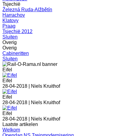
Tsjechië
Železná Ruda-Alžbětín
Harrachov
Klatovy
Praag
Tsjechië 2012
Sluiten
Overig
Overig
Cabineritten
Sluiten
Eifel
Eifel
28-04-2018 |
Niels Kruithof
Eifel
28-04-2018 |
Niels Kruithof
Eifel
28-04-2018 |
Niels Kruithof
Laatste artikelen
Welkom
Opendag NS Treinmodernisering