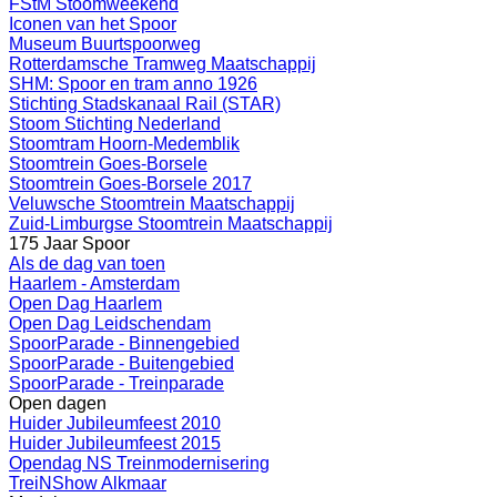
FStM Stoomweekend
Iconen van het Spoor
Museum Buurtspoorweg
Rotterdamsche Tramweg Maatschappij
SHM: Spoor en tram anno 1926
Stichting Stadskanaal Rail (STAR)
Stoom Stichting Nederland
Stoomtram Hoorn-Medemblik
Stoomtrein Goes-Borsele
Stoomtrein Goes-Borsele 2017
Veluwsche Stoomtrein Maatschappij
Zuid-Limburgse Stoomtrein Maatschappij
175 Jaar Spoor
Als de dag van toen
Haarlem - Amsterdam
Open Dag Haarlem
Open Dag Leidschendam
SpoorParade - Binnengebied
SpoorParade - Buitengebied
SpoorParade - Treinparade
Open dagen
Huider Jubileumfeest 2010
Huider Jubileumfeest 2015
Opendag NS Treinmodernisering
TreiNShow Alkmaar