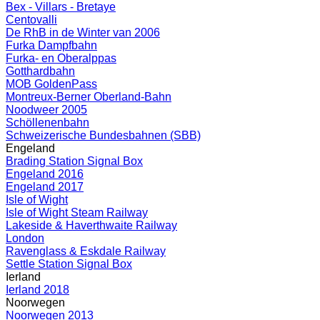
Bex - Villars - Bretaye
Centovalli
De RhB in de Winter van 2006
Furka Dampfbahn
Furka- en Oberalppas
Gotthardbahn
MOB GoldenPass
Montreux-Berner Oberland-Bahn
Noodweer 2005
Schöllenenbahn
Schweizerische Bundesbahnen (SBB)
Engeland
Brading Station Signal Box
Engeland 2016
Engeland 2017
Isle of Wight
Isle of Wight Steam Railway
Lakeside & Haverthwaite Railway
London
Ravenglass & Eskdale Railway
Settle Station Signal Box
Ierland
Ierland 2018
Noorwegen
Noorwegen 2013