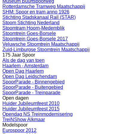
Museum Buurtspoorweg
Rotterdamsche Tramweg Maatschappij
SHM: Spoor en tram anno 1926
Stichting Stadskanaal Rail (STAR)
Stoom Stichting Nederland
Stoomtram Hoorn-Medemblik
Stoomtrein Goes-Borsele
Stoomtrein Goes-Borsele 2017
Veluwsche Stoomtrein Maatschappij
Zuid-Limburgse Stoomtrein Maatschappij
175 Jaar Spoor
Als de dag van toen
Haarlem - Amsterdam
Open Dag Haarlem
Open Dag Leidschendam
SpoorParade - Binnengebied
SpoorParade - Buitengebied
SpoorParade - Treinparade
Open dagen
Huider Jubileumfeest 2010
Huider Jubileumfeest 2015
Opendag NS Treinmodernisering
TreiNShow Alkmaar
Modelspoor
Eurospoor 2012