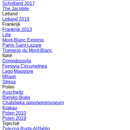
Schotland 2017
The Jacobite
Letland
Letland 2019
Frankrijk
Frankrijk 2013
Lille
Mont-Blanc Express
Parijs Saint Lazare
Tramway du Mont-Blanc
Italië
Domodossola
Ferrovia Circumetnea
Lago Maggiore
Milaan
Stresa
Polen
Auschwitz
Bielsko-Biała
Chabówka spoorwegmuseum
Krakau
Polen 2010
Polen 2019
Tsjechië
Železná Ruda-Alžbětín