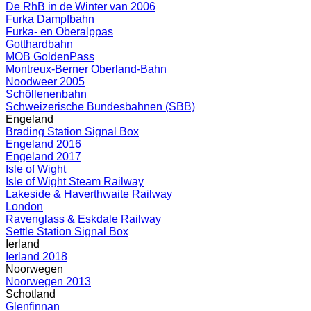
De RhB in de Winter van 2006
Furka Dampfbahn
Furka- en Oberalppas
Gotthardbahn
MOB GoldenPass
Montreux-Berner Oberland-Bahn
Noodweer 2005
Schöllenenbahn
Schweizerische Bundesbahnen (SBB)
Engeland
Brading Station Signal Box
Engeland 2016
Engeland 2017
Isle of Wight
Isle of Wight Steam Railway
Lakeside & Haverthwaite Railway
London
Ravenglass & Eskdale Railway
Settle Station Signal Box
Ierland
Ierland 2018
Noorwegen
Noorwegen 2013
Schotland
Glenfinnan