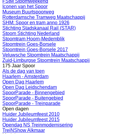
FStM Stoomweekend
Iconen van het Spoor
Museum Buurtspoorweg
Rotterdamsche Tramweg Maatschappij
SHM: Spoor en tram anno 1926
Stichting Stadskanaal Rail (STAR)
Stoom Stichting Nederland
Stoomtram Hoorn-Medemblik
Stoomtrein Goes-Borsele
Stoomtrein Goes-Borsele 2017
Veluwsche Stoomtrein Maatschappij
Zuid-Limburgse Stoomtrein Maatschappij
175 Jaar Spoor
Als de dag van toen
Haarlem - Amsterdam
Open Dag Haarlem
Open Dag Leidschendam
SpoorParade - Binnengebied
SpoorParade - Buitengebied
SpoorParade - Treinparade
Open dagen
Huider Jubileumfeest 2010
Huider Jubileumfeest 2015
Opendag NS Treinmodernisering
TreiNShow Alkmaar