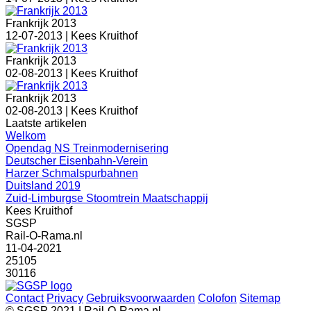
Frankrijk 2013
12-07-2013 |
Kees Kruithof
Frankrijk 2013
02-08-2013 |
Kees Kruithof
Frankrijk 2013
02-08-2013 |
Kees Kruithof
Laatste artikelen
Welkom
Opendag NS Treinmodernisering
Deutscher Eisenbahn-Verein
Harzer Schmalspurbahnen
Duitsland 2019
Zuid-Limburgse Stoomtrein Maatschappij
Kees Kruithof
SGSP
Rail-O-Rama.nl
11-04-2021
25105
30116
Contact
Privacy
Gebruiksvoorwaarden
Colofon
Sitemap
© SGSP 2021 | Rail-O-Rama.nl