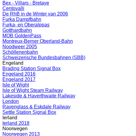
Bex - Villars - Bretaye
Centovalli
De RhB in de Winter van 2006
Furka Dampfbahn
Furka- en Oberalppas
Gotthardbahn
MOB GoldenPass
Montreux-Berner Oberland-Bahn
Noodweer 2005
Schöllenenbahn
Schweizerische Bundesbahnen (SBB)
Engeland
Brading Station Signal Box
Engeland 2016
Engeland 2017
Isle of Wight
Isle of Wight Steam Railway
Lakeside & Haverthwaite Railway
London
Ravenglass & Eskdale Railway
Settle Station Signal Box
Ierland
Ierland 2018
Noorwegen
Noorwegen 2013